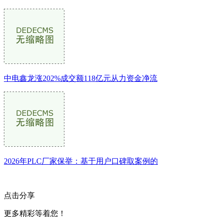
中电鑫龙涨202%成交额118亿元从力资金净流
2026年PLC厂家保举：基于用户口碑取案例的
点击分享
更多精彩等着您！